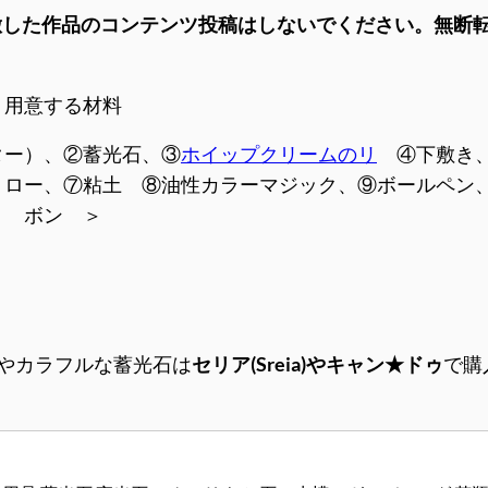
倣した作品のコンテンツ投稿はしないでください。無断
用意する材料
ター）、②蓄光石、③
ホイップクリームのリ
④下敷き
トロー、⑦粘土 ⑧油性カラーマジック、⑨ボールペン
ボン ＞
やカラフルな蓄光石は
セリア(Sreia)やキャン★ドゥ
で購