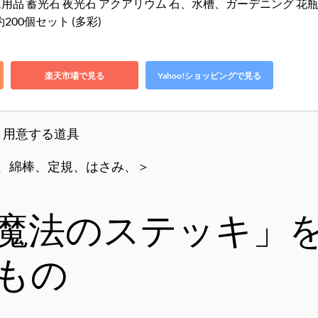
リウム用品 蓄光石 夜光石 アクアリウム 石、水槽、ガーデニング 花
200個セット (多彩)
楽天市場で見る
Yahoo!ショッピングで見る
用意する道具
、綿棒、定規、はさみ、＞
魔法のステッキ」
もの