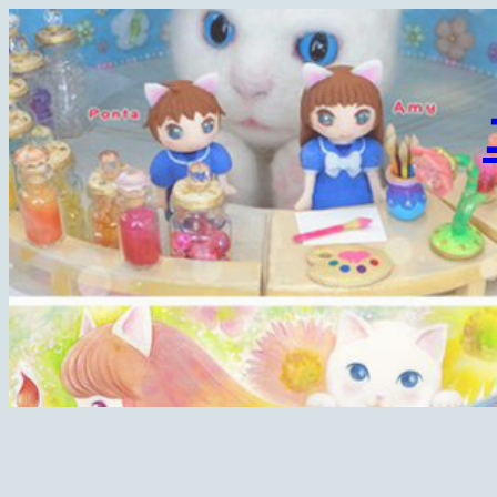
内
容
を
ス
キ
ッ
プ