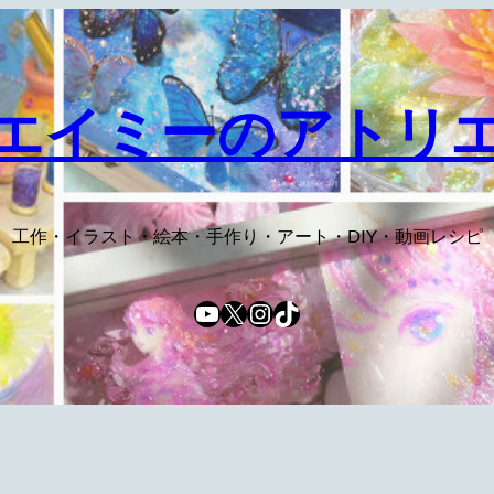
エイミーのアトリ
工作・イラスト・絵本・手作り・アート・DIY・動画レシピ
YouTube
X
Instagram
TikTok