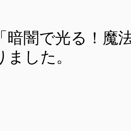
「暗闇で光る！魔
りました。