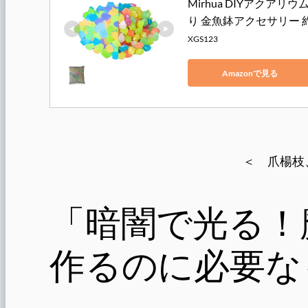
Mirhua DIYアクア
り 金魚鉢アクセサリー 約
XGS123
Amazonで見る
＜ 爪楊枝
「暗闇で光る！
作るのに必要な