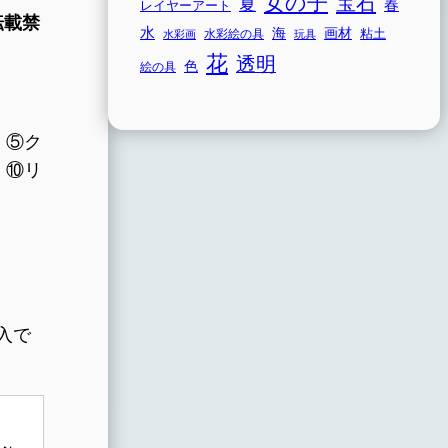
女の子
宝石
夏
春
レイヤーアート
転載禁
水
海
画材
粘土
水彩画
水彩絵の具
玩具
花
透明
色
絵の具
、⑤ク
、⑩リ
入で