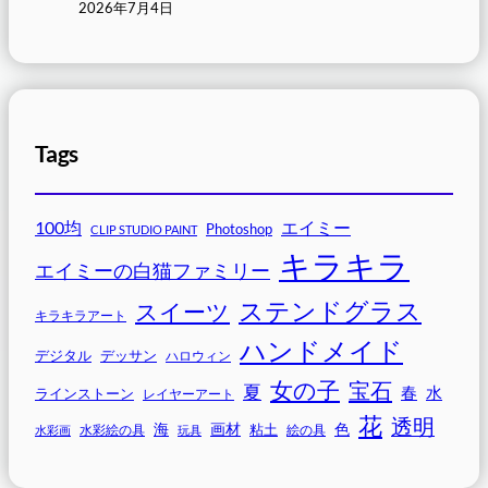
2026年7月4日
Tags
100均
エイミー
Photoshop
CLIP STUDIO PAINT
キラキラ
エイミーの白猫ファミリー
ステンドグラス
スイーツ
キラキラアート
ハンドメイド
デジタル
デッサン
ハロウィン
女の子
宝石
夏
春
水
ラインストーン
レイヤーアート
花
透明
海
画材
色
粘土
水彩画
水彩絵の具
玩具
絵の具