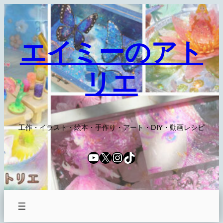
内
容
を
エイミーのアト
ス
キ
リエ
ッ
プ
工作・イラスト・絵本・手作り・アート・DIY・動画レシピ
YouTube
X
Instagram
TikTok