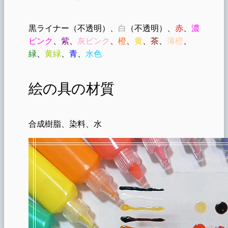
黒ライナー（不透明）、
白
（不透明）、
赤
、
濃
ピンク
、
紫
、
灰ピンク
、
橙
、
黄
、
茶
、
薄橙
、
緑
、
黄緑
、
青
、
水色
絵の具の材質
合成樹脂、染料、水