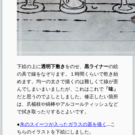
下絵の上に
透明下敷き
をのせ、
黒ライナー
の絵
の具で線をなぞります。１時間くらいで乾き始
めます。均一の太さで描くのは難しくて線が歪
んでしまいまいましたが、これはこれで
「味」
だと思うのでよしとしました。修正したい箇所
は、爪楊枝や綿棒やアルコールティッシュなど
で拭き取ったりするとよいです。
●
氷のスイーツが入ったガラスの器を描く
…こ
ちらのイラストを下絵にしました。