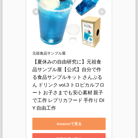
元祖食品サンプル屋
【夏休みの自由研究に】元祖食
品サンプル屋【公式】自分で作
る食品サンプルキット さんぷる
ん ドリンク vol.3 トロピカルフロ
ート お子さまでも安心素材 親子
で工作 レプリカフード 手作り DI
Y 自由工作
Amazonで見る