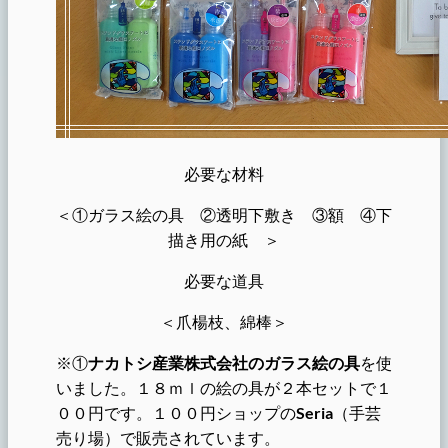
必要な材料
＜①ガラス絵の具 ②透明下敷き ③額 ④下
描き用の紙 ＞
必要な道具
＜爪楊枝、綿棒＞
※①
ナカトシ産業株式会社のガラス絵の具
を使
いました。１８ｍｌの絵の具が２本セットで１
００円です。１００円ショップの
Seria
（手芸
売り場）で販売されています。