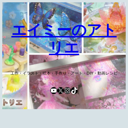
内
容
を
エイミーのアト
ス
キ
リエ
ッ
プ
工作・イラスト・絵本・手作り・アート・DIY・動画レシピ
YouTube
X
Instagram
TikTok