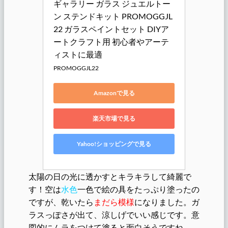
ギャラリー ガラス ジュエルトー
ン ステンドキット PROMOGGJL
22 ガラスペイントセット DIYア
ートクラフト用 初心者やアーテ
ィストに最適
PROMOGGJL22
Amazonで見る
楽天市場で見る
Yahoo!ショッピングで見る
太陽の日の光に透かすとキラキラして綺麗で
す！空は
水色
一色で絵の具をたっぷり塗ったの
ですが、乾いたら
まだら模様
になりました。ガ
ラスっぽさが出て、涼しげでいい感じです。意
図的にムラをつけて塗ると面白そうですね。