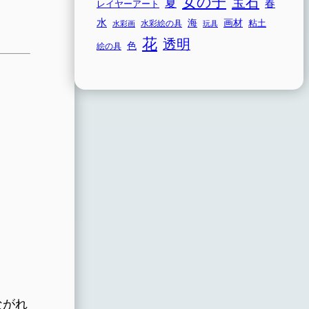
女の子
宝石
夏
春
レイヤーアート
水
海
画材
粘土
水彩画
水彩絵の具
玩具
。
花
透明
色
絵の具
ながれ