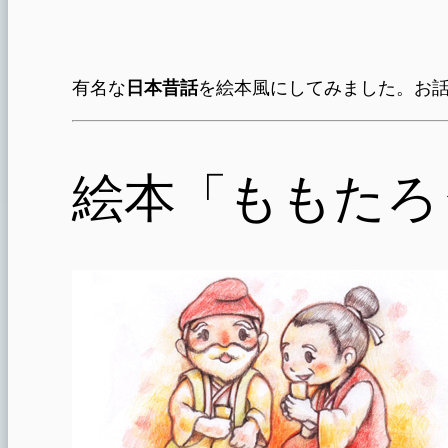
有名な
日本昔話
を絵本風にしてみました。お
絵本「ももたろ