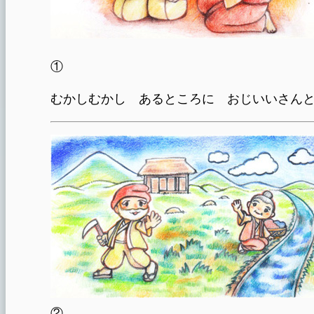
①
むかしむかし あるところに おじいいさん
②