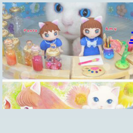
内
容
を
ス
キ
ッ
プ