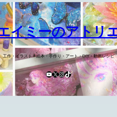
エイミーのアトリ
工作・イラスト・絵本・手作り・アート・DIY・動画レシピ
YouTube
X
Instagram
TikTok