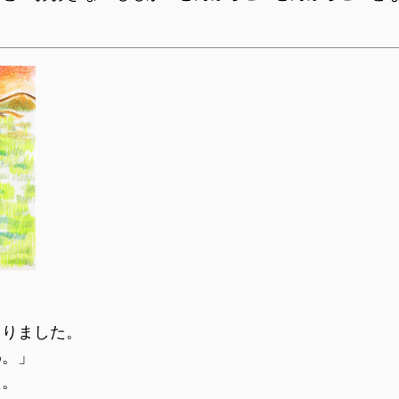
えりました。
わ。」
た。