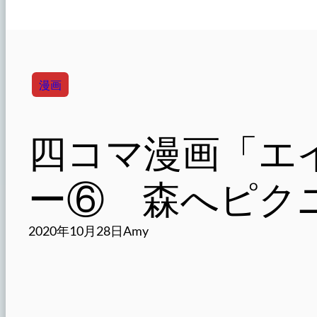
漫画
四コマ漫画「エ
ー⑥ 森へピク
2020年10月28日
Amy