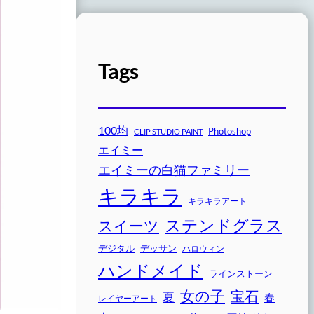
Tags
100均
Photoshop
CLIP STUDIO PAINT
エイミー
エイミーの白猫ファミリー
キラキラ
キラキラアート
ステンドグラス
スイーツ
デジタル
デッサン
ハロウィン
ハンドメイド
ラインストーン
女の子
宝石
夏
春
レイヤーアート