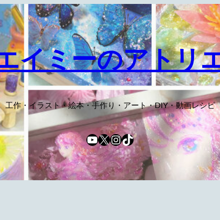
エイミーのアトリ
工作・イラスト・絵本・手作り・アート・DIY・動画レシピ
YouTube
X
Instagram
TikTok