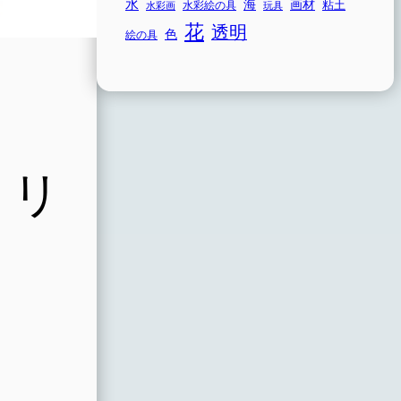
水
海
画材
粘土
水彩画
水彩絵の具
玩具
花
透明
色
絵の具
ミリ