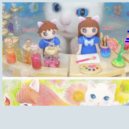
内
容
を
ス
キ
ッ
プ