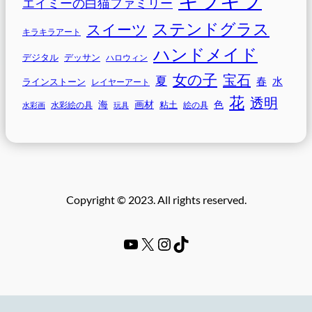
エイミーの白猫ファミリー
ステンドグラス
スイーツ
キラキラアート
ハンドメイド
デジタル
デッサン
ハロウィン
女の子
宝石
夏
春
水
ラインストーン
レイヤーアート
花
透明
海
画材
色
粘土
水彩画
水彩絵の具
玩具
絵の具
Copyright © 2023. All rights reserved.
YouTube
#
Instagram
TikTok