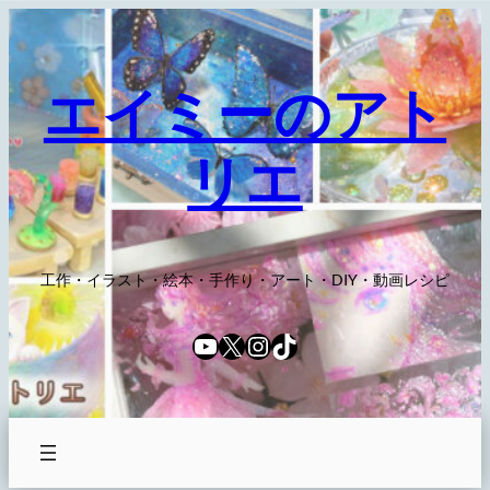
内
容
を
エイミーのアト
ス
キ
リエ
ッ
プ
工作・イラスト・絵本・手作り・アート・DIY・動画レシピ
YouTube
X
Instagram
TikTok