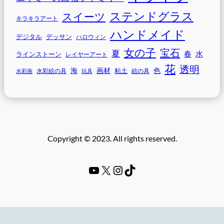
ステンドグラス
スイーツ
キラキラアート
ハンドメイド
デジタル
デッサン
ハロウィン
女の子
宝石
夏
春
水
ラインストーン
レイヤーアート
花
透明
海
画材
色
粘土
水彩画
水彩絵の具
玩具
絵の具
Copyright © 2023. All rights reserved.
YouTube
#
Instagram
TikTok