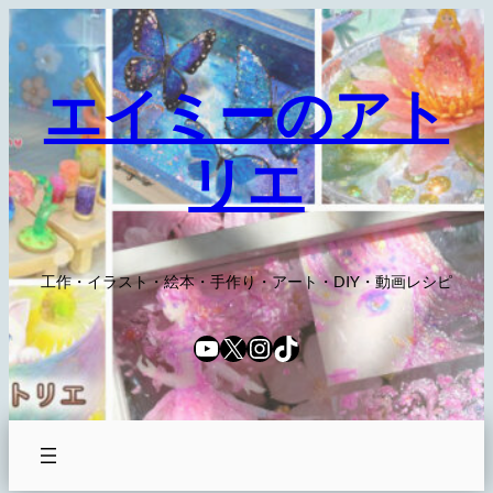
内
容
を
エイミーのアト
ス
キ
リエ
ッ
プ
工作・イラスト・絵本・手作り・アート・DIY・動画レシピ
YouTube
X
Instagram
TikTok