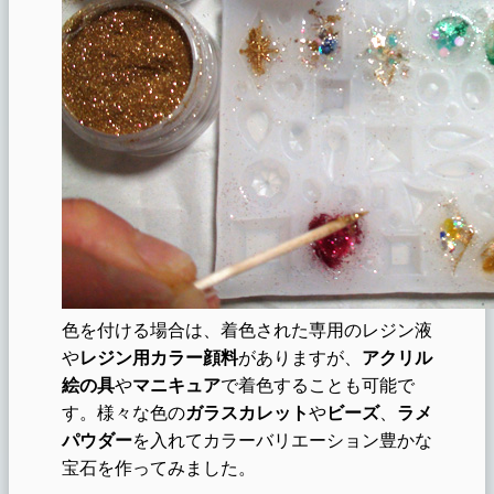
色を付ける場合は、着色された専用のレジン液
や
レジン用カラー顔料
がありますが、
アクリル
絵の具
や
マニキュア
で着色することも可能で
す。様々な色の
ガラスカレット
や
ビーズ
、
ラメ
パウダー
を入れてカラーバリエーション豊かな
宝石を作ってみました。