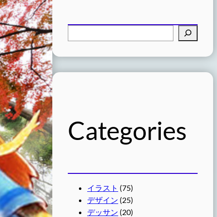
検
索
Categories
イラスト
(75)
デザイン
(25)
デッサン
(20)