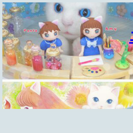
内
容
を
ス
キ
ッ
プ