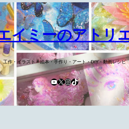
エイミーのアトリ
工作・イラスト・絵本・手作り・アート・DIY・動画レシピ
YouTube
X
Instagram
TikTok