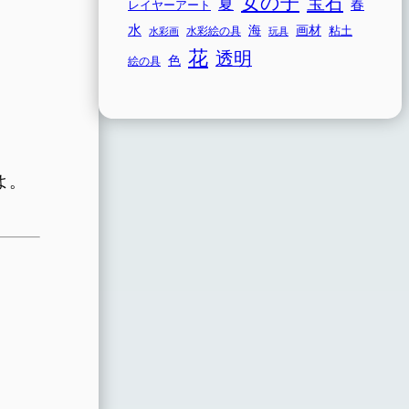
女の子
宝石
夏
春
レイヤーアート
水
海
画材
粘土
水彩画
水彩絵の具
玩具
花
透明
色
絵の具
よ。