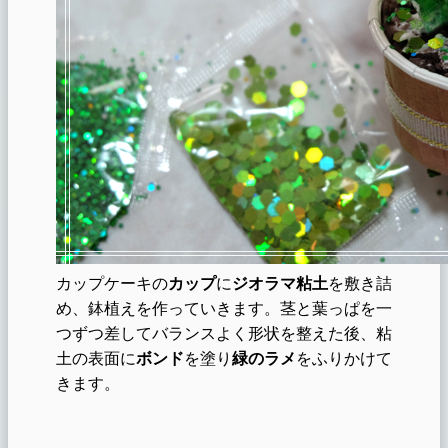
カップケーキの
カップ
に
ジオラマ粘土
を敷き詰
め、鉢植えを作っていきます。茎と葉っぱを一
つずつ差してバランスよく形状を整えた後、粘
土の表面に
ボンド
を塗り
緑のラメ
をふりかけて
きます。