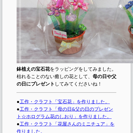
鉢植えの宝石花
をラッピングをしてみました。
枯れることのない癒しの花として、
母の日や父
の日にプレゼント
してみてくださいね！
●
工作・クラフト「宝石花」を作りました。
●
工作・クラフト「母の日&父の日のプレゼン
ト☆ホログラム花のしおり」を作りました。
●
工作・クラフト「花屋さんのミニチュア」を
作りました。