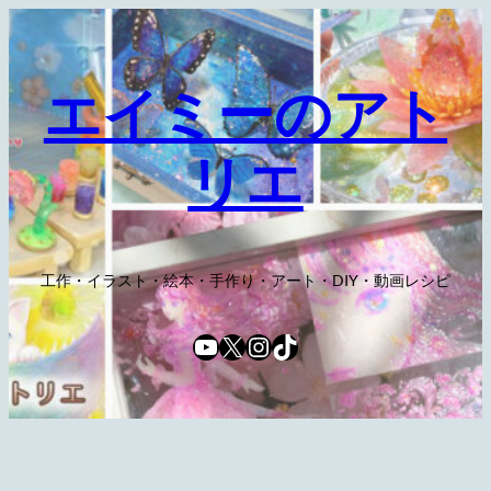
内
容
を
エイミーのアト
ス
キ
リエ
ッ
プ
工作・イラスト・絵本・手作り・アート・DIY・動画レシピ
YouTube
X
Instagram
TikTok