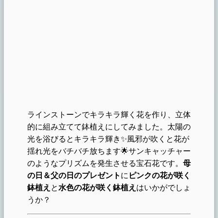
ラインストーンでキラキラ輝く花を作り、立体
的に組み立てて鉢植えにしてみました。太陽の
光を浴びるとキラキラ輝き✨風邪が吹くと花が
揺れ光をバチバチ放ちます🌟サンキャッチャー
のようなプリズムを発生させる宝石花です。
母
の日＆父の日のプレゼント
に
ピ
ンクの花が咲く
鉢植え
と
水色の花が咲く鉢植え
はいかがでしょ
うか？