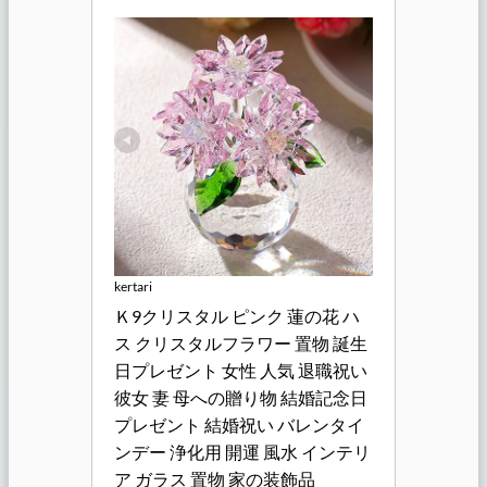
kertari
Ｋ9クリスタル ピンク 蓮の花 ハ
ス クリスタルフラワー 置物 誕生
日プレゼント 女性 人気 退職祝い 
彼女 妻 母への贈り物 結婚記念日
プレゼント 結婚祝い バレンタイ
ンデー 浄化用 開運 風水 インテリ
ア ガラス 置物 家の装飾品