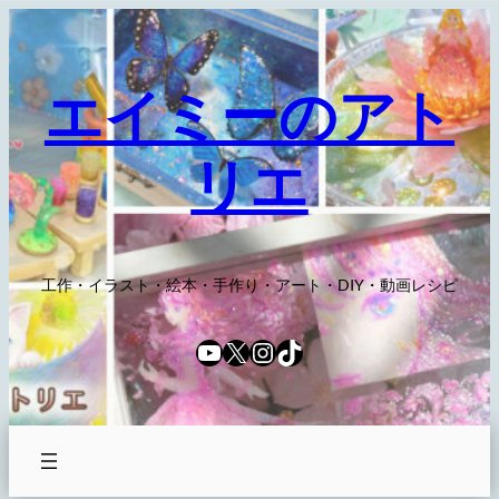
内
容
を
エイミーのアト
ス
キ
リエ
ッ
プ
工作・イラスト・絵本・手作り・アート・DIY・動画レシピ
YouTube
X
Instagram
TikTok