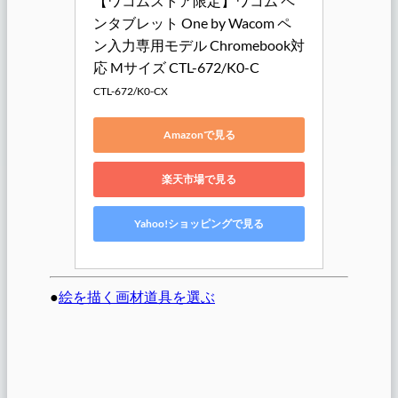
【ワコムストア限定】ワコム ペ
ンタブレット One by Wacom ペ
ン入力専用モデル Chromebook対
応 Mサイズ CTL-672/K0-C
CTL-672/K0-CX
Amazonで見る
楽天市場で見る
Yahoo!ショッピングで見る
●
絵を描く画材道具を選ぶ