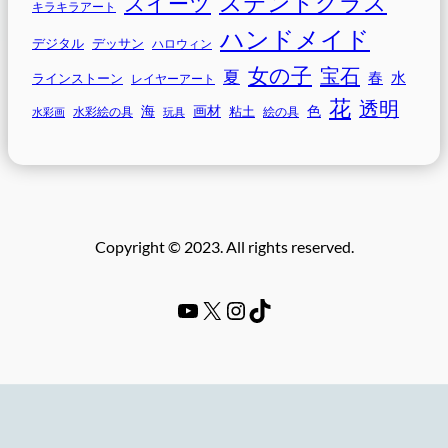
ステンドグラス
スイーツ
キラキラアート
ハンドメイド
デジタル
デッサン
ハロウィン
女の子
宝石
夏
春
水
ラインストーン
レイヤーアート
花
透明
海
画材
色
粘土
水彩画
水彩絵の具
玩具
絵の具
Copyright © 2023. All rights reserved.
YouTube
#
Instagram
TikTok