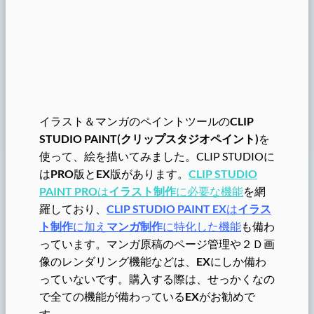
イラスト＆マンガのペイントツールの
CLIP
STUDIO PAINT(クリップスタジオペイント)
を
使って、絵を描いてみました。CLIP STUDIOに
は
PRO
版と
EX
版があります。
CLIP STUDIO
PAINT
PRO
は
イラスト制作
に必要な機能
を網
羅しており、
CLIP STUDIO PAINT
EX
は
イラス
ト制作
に加え
マンガ制作
に特化した機能
も備わ
っています。マンガ原稿のページ管理や２Ｄ画
像のレンダリング機能などは、
EX
にしか備わ
っていないです。購入する際は、せっかくなの
で全ての機能が備わっている
EX
がお勧めで
す。