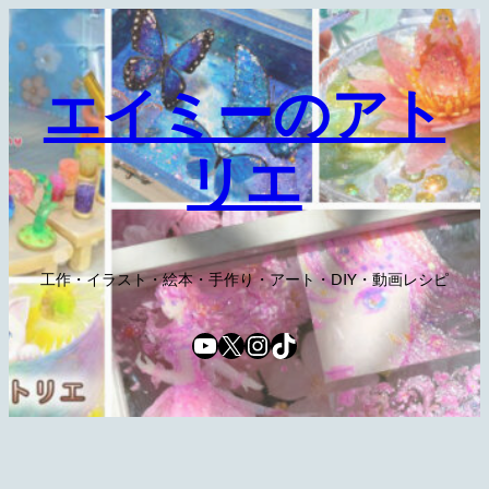
内
容
を
エイミーのアト
ス
キ
リエ
ッ
プ
工作・イラスト・絵本・手作り・アート・DIY・動画レシピ
YouTube
X
Instagram
TikTok