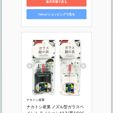
楽天市場で見る
Yahoo!ショッピングで見る
ナカトシ産業
ナカトシ産業 ノズル型ガラスペ
イント モノトーン12入(黒&白)G