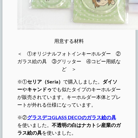
用意する材料
＜ ①オリジナルフォトインキーホルダー ②
ガラス絵の具 ③グリッター ④コピー用紙な
ど ＞
※①
セリア（Seria）
で購入しました。
ダイソ
ー
や
キャンドゥ
でも似たタイプのキーホルダー
が販売されています。キーホルダー本体とプレ
ートが外れる仕様になっています。
※②
グラスデコGLASS DECOのガラス絵の具
を使いました。
不透明の白はナカトシ産業のガ
ラス絵の具
を使いました。