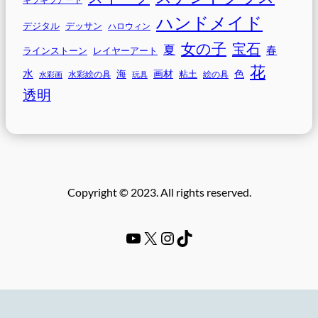
ハンドメイド
デジタル
デッサン
ハロウィン
女の子
宝石
夏
春
ラインストーン
レイヤーアート
花
水
海
画材
色
粘土
水彩画
水彩絵の具
玩具
絵の具
透明
Copyright © 2023. All rights reserved.
YouTube
#
Instagram
TikTok