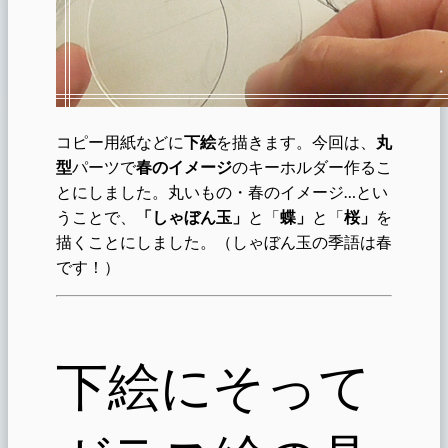
コピー用紙などに
下絵
を描きます。今回は、
丸
型
パーツで
春のイメージ
のキーホルダー作るこ
とにしました。丸いもの・春のイメージ…とい
うことで、
「しゃぼん玉」
と「
蝶」
と「
桜」
を
描くことにしました。（しゃぼん玉の季語は春
です！）
下絵にそって