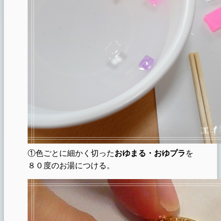
①色ごとに細かく切った
おゆまる・おゆプラ
を
８０度のお湯につける。