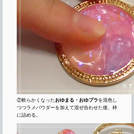
②軟らかくなった
おゆまる・おゆプラ
を混色し
つつラメパウダーを加えて混ぜ合わせた後、枠
に詰める。