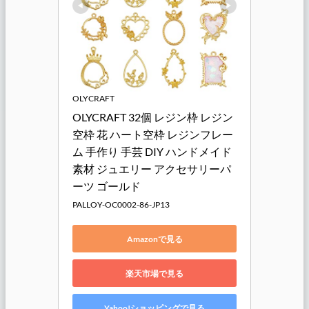
OLYCRAFT
OLYCRAFT 32個 レジン枠 レジン
空枠 花 ハート空枠 レジンフレー
ム 手作り 手芸 DIY ハンドメイド 
素材 ジュエリー アクセサリーパ
ーツ ゴールド
PALLOY-OC0002-86-JP13
Amazonで見る
楽天市場で見る
Yahoo!ショッピングで見る