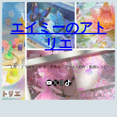
内
容
を
エイミーのアト
ス
キ
リエ
ッ
プ
工作・イラスト・絵本・手作り・アート・DIY・動画レシピ
YouTube
X
Instagram
TikTok