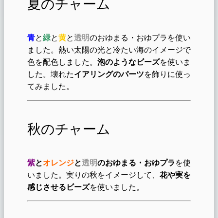
夏のチャーム
青
と
緑
と
黄
と
透明
のおゆまる・おゆプラを使い
ました。熱い太陽の光と冷たい海のイメージで
色を配色しました。
泡のような
ビーズ
を使いま
した。壊れた
イアリングのパーツ
を飾りに使っ
てみました。
秋のチャーム
紫
と
オレンジ
と
透明
のおゆまる・おゆプラ
を使
いました。実りの秋をイメージして、
花や実を
感じさせるビーズ
を使いました。