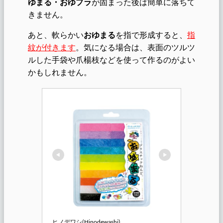
ゆまる・おゆプラ
が固まった後は簡単に落ちて
きません。
あと、軟らかい
おゆまる
を指で形成すると、
指
紋が付きます
。気になる場合は、表面のツルツ
ルした手袋や爪楊枝などを使って作るのがよい
かもしれません。
ヒノデワシ(Hinodewashi)