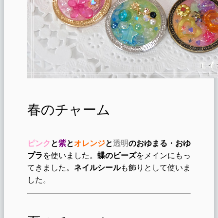
春のチャーム
ピンク
と
紫
と
オレンジ
と
透明
のおゆまる・おゆ
プラ
を使いました。
蝶のビーズ
をメインにもっ
てきました。
ネイルシール
も飾りとして使いま
した。