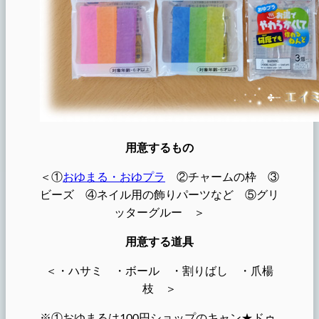
用意するもの
＜①
おゆまる・おゆプラ
②チャームの枠 ③
ビーズ ④ネイル用の飾りパーツなど ⑤グリ
ッターグルー ＞
用意する道具
＜・ハサミ ・ボール ・割りばし ・爪楊
枝 ＞
※①おゆまるは100円ショップのキャン★ドゥ