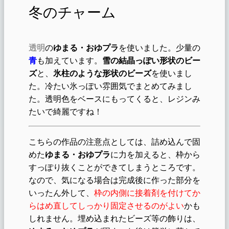
冬のチャーム
透明
の
ゆまる・おゆプラ
を使いました。少量の
青
も加えています。
雪の結晶っぽい形状のビー
ズ
と、
氷柱のような形状のビーズ
を使いまし
た。冷たい氷っぽい雰囲気でまとめてみまし
た。透明色をベースにもってくると、レジンみ
たいで綺麗ですね！
こちらの作品の注意点としては、詰め込んで固
めた
ゆまる・おゆプラ
に力を加えると、枠から
すっぽり抜くことができてしまうところです。
なので、気になる場合は完成後に作った部分を
いったん外して、
枠の内側に接着剤を付けてか
らはめ直してしっかり固定させるのがよい
かも
しれません。埋め込まれたビーズ等の飾りは、