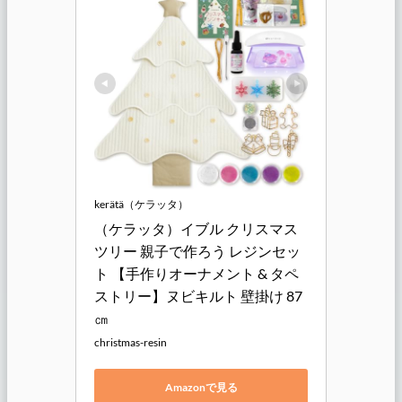
kerätä（ケラッタ）
（ケラッタ）イブル クリスマス
ツリー 親子で作ろう レジンセッ
ト 【手作りオーナメント & タペ
ストリー】ヌビキルト 壁掛け 87
㎝
christmas-resin
Amazonで見る