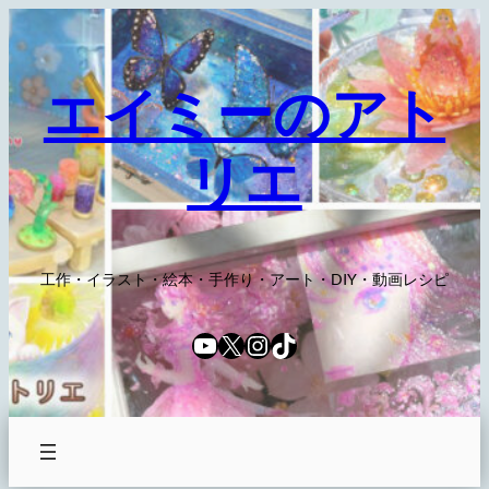
内
容
を
エイミーのアト
ス
キ
リエ
ッ
プ
工作・イラスト・絵本・手作り・アート・DIY・動画レシピ
YouTube
X
Instagram
TikTok