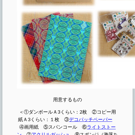
用意するもの
＜①ダンボールＡ3くらい：2枚 ②コピー用
紙Ａ3くらい：１枚 ③
デコパッチペーパー
④画用紙 ⑤スパンコール ⑥
ライトストー
ン
⑦
アクリルガッシュ
⑧スポンジ（激落ち