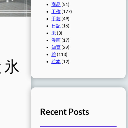
商品
(51)
工作
(177)
手芸
(49)
日記
(16)
未
(3)
漫画
(17)
知育
(29)
絵
(113)
と氷
絵本
(12)
Recent Posts