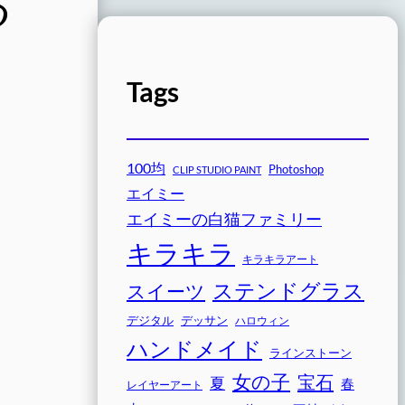
る
Tags
100均
Photoshop
CLIP STUDIO PAINT
エイミー
エイミーの白猫ファミリー
キラキラ
キラキラアート
ステンドグラス
スイーツ
デジタル
デッサン
ハロウィン
ハンドメイド
ラインストーン
女の子
宝石
夏
春
レイヤーアート