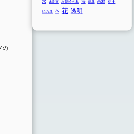
水
海
画材
粘土
水彩画
水彩絵の具
玩具
花
透明
色
絵の具
メの