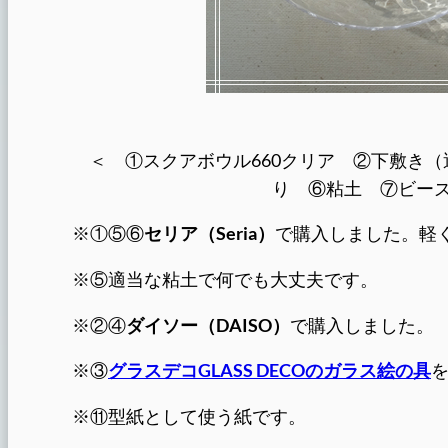
＜ ①スクアボウル660クリア ②下敷き
り ⑥粘土 ⑦ビー
※①⑤⑥
セリア（Seria）
で購入しました。軽
※⑤適当な粘土で何でも大丈夫です。
※②④
ダイソー（DAISO）
で購入しました。
※③
グラスデコGLASS DECOのガラス絵の具
※⑪型紙として使う紙です。