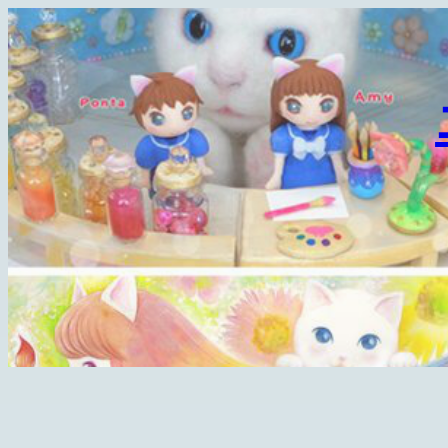
内
容
を
ス
キ
ッ
プ