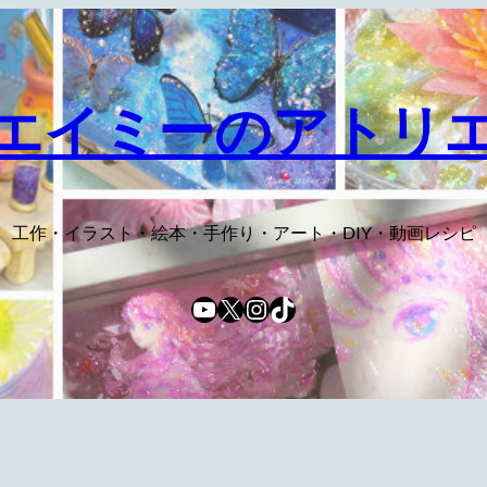
エイミーのアトリ
工作・イラスト・絵本・手作り・アート・DIY・動画レシピ
YouTube
X
Instagram
TikTok