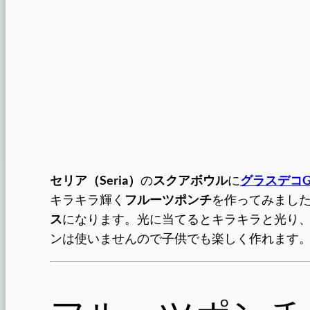
セリア
（Seria）
の
スクアボウル
に
グラスデコG
キラキラ輝く
フルーツポンチ
を作ってみまし
ス
になります。光に当てるとキラキラと光り、
ンは使いませんので子供でも楽しく作れます