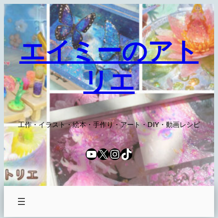
内
容
を
エイミーのアト
ス
キ
リエ
ッ
プ
工作・イラスト・絵本・手作り・アート・DIY・動画レシピ
YouTube
X
Instagram
TikTok