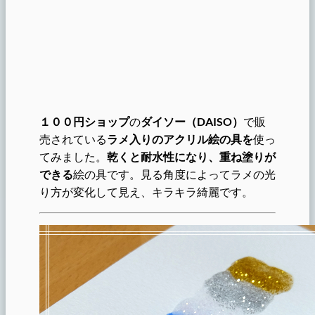
１００円ショップ
の
ダイソー（DAISO）
で販
売されている
ラメ入りのアクリル絵の具を
使っ
てみました。
乾くと耐水性になり、重ね塗りが
できる
絵の具です。見る角度によってラメの光
り方が変化して見え、キラキラ綺麗です。