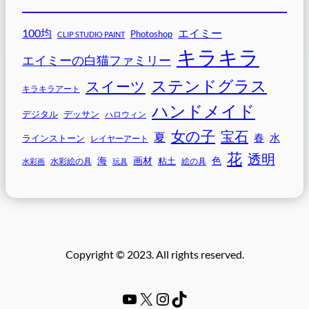
100均
エイミー
Photoshop
CLIP STUDIO PAINT
キラキラ
エイミーの白猫ファミリー
ステンドグラス
スイーツ
キラキラアート
ハンドメイド
デジタル
デッサン
ハロウィン
女の子
宝石
夏
春
水
ラインストーン
レイヤーアート
花
透明
海
画材
色
粘土
水彩画
水彩絵の具
玩具
絵の具
Copyright © 2023. All rights reserved.
YouTube
#
Instagram
TikTok