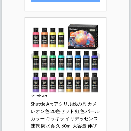
Shuttle Art
Shuttle Art アクリル絵の具 カメ
レオン色 20色セット 虹色 パール
カラー キラキラ イリデッセンス 
速乾 防水 耐久 60ml 大容量 伸び