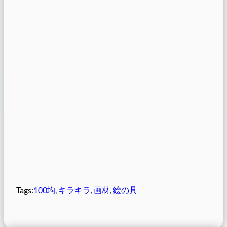
Tags:
100均
, 
キラキラ
, 
画材
, 
絵の具