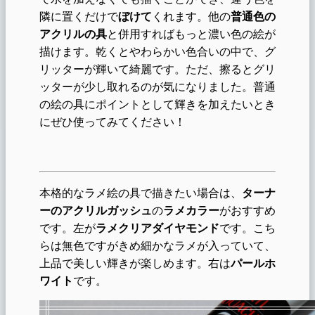
隣に置くだけで
ぼけて
くれます。他の
普通色の
アクリルの具
と併用すればもっと濃い色の絵が
描けます。乾くとやわらかい色合いの中で、グ
リッターが輝いて綺麗です。ただ、擦るとグリ
ッターが少し取れるのが気になりました。普通
の絵の具にポイントとして輝きを加えたいとき
にぜひ使ってみてください！
本格的なラメ絵の具で描きたい場合は、
ターナ
ーのアクリルガッシュ
の
ラメカラー
がおすすめ
です。左が
ラメクリアダイヤモンド
です。こち
らは無色ですがきめ細かなラメが入っていて、
上品で美しい輝きが楽しめます。右は
パールホ
ワイト
です。