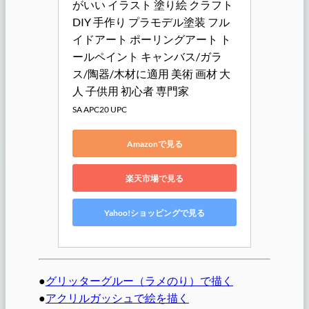
がいい イラスト 塗り絵 クラフト 
DIY 手作り プラモデル塗装 フル
イドアート ポーリングアート ト
ールペイント キャンバス/ガラ
ス/陶器/木材に適用 美術 画材 大
人 子供用 初心者 専門家
SA APC20 UPC
Amazonで見る
楽天市場で見る
Yahoo!ショッピングで見る
●
グリッターグルー（ラメのり）で描く
●
アクリルガッシュで絵を描く