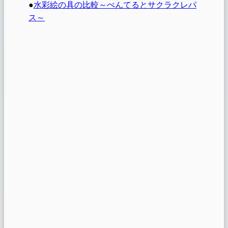
●
水彩絵の具の比較～ぺんてるとサクラクレパ
ス～