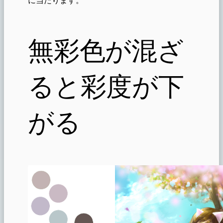
無彩色が混ざ
ると彩度が下
がる