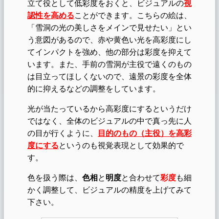
立て役として低彩度をおくと、ビジュアルの
視
認性を高める
ことができます。こちらの絵は、
「雪洞の光の美しさをメインで見せたい」とい
う意図があるので、赤や黄色い光を高彩度にし
てインパクトを強め、他の部分は彩度を抑えて
います。また、手前の雪洞が主役で遠くのもの
は目立ってほしくないので、遠景の彩度を全体
的に抑えるなどの調整をしています。
光が当たっているから高彩度にするというだけ
ではなく、全体のビジュアルの中で真っ先に人
の
目
が行くよう
に、
目的のもの（主役）を高彩
度にする
というのも視覚表現として効果的で
す。
色を扱う際は、
色相
と
明度
と合わせて
彩度
も細
かく調整して、ビジュアルの精度を上げてみて
下さい。