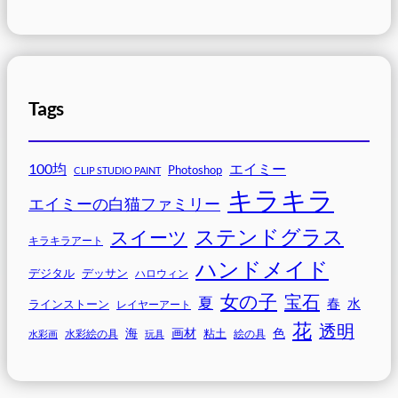
Tags
100均
エイミー
Photoshop
CLIP STUDIO PAINT
キラキラ
エイミーの白猫ファミリー
ステンドグラス
スイーツ
キラキラアート
ハンドメイド
デジタル
デッサン
ハロウィン
女の子
宝石
夏
春
水
ラインストーン
レイヤーアート
花
透明
海
画材
色
粘土
水彩画
水彩絵の具
玩具
絵の具