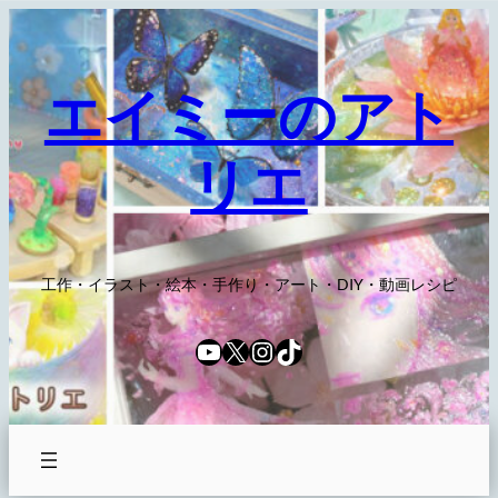
内
容
を
エイミーのアト
ス
キ
リエ
ッ
プ
工作・イラスト・絵本・手作り・アート・DIY・動画レシピ
YouTube
X
Instagram
TikTok