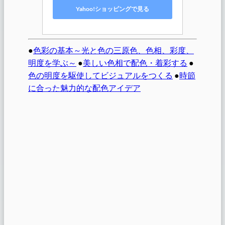
Yahoo!ショッピングで見る
●
色彩の基本～光と色の三原色、色相、彩度、
明度を学ぶ～
●
美しい色相で配色・着彩する
●
色の明度を駆使してビジュアルをつくる
●
時節
に合った魅力的な配色アイデア