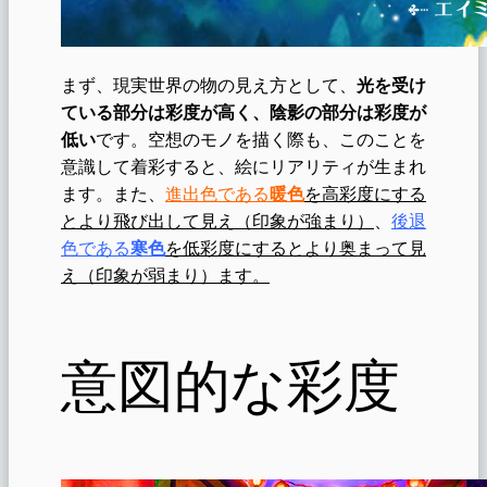
まず、現実世界の物の見え方として、
光を受け
ている部分は彩度が高く、陰影の部分は彩度が
低い
です。空想のモノを描く際も、このことを
意識して着彩すると、絵にリアリティが生まれ
ます。また、
進出色である
暖色
を高彩度にする
とより飛び出して見え（印象が強まり）
、
後退
色である
寒色
を低彩度にするとより奥まって見
え（印象が弱まり）ます。
意図的な彩度