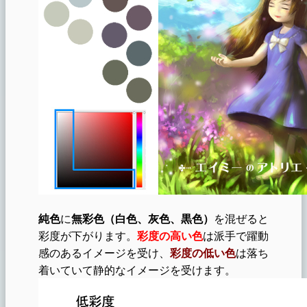
純色
に
無彩色（白色、灰色、黒色）
を混ぜると
彩度が下がります。
彩度の高い色
は派手で躍動
感のあるイメージを受け、
彩度の低い色
は落ち
着いていて静的なイメージを受けます。