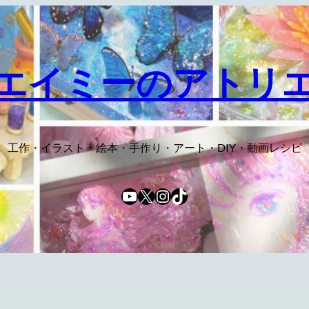
エイミーのアトリ
工作・イラスト・絵本・手作り・アート・DIY・動画レシピ
YouTube
X
Instagram
TikTok