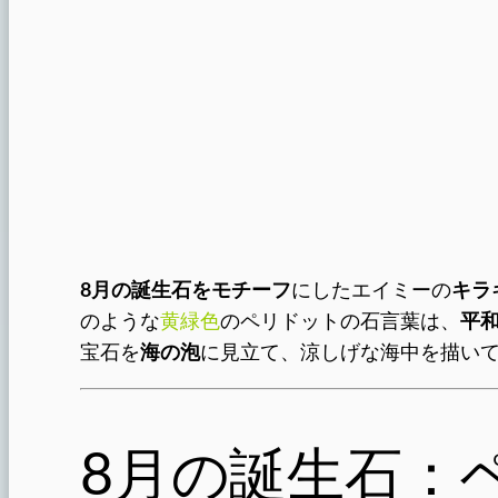
8月の誕生石をモチーフ
にしたエイミーの
キラ
のような
黄緑色
のペリドットの石言葉は、
平
宝石を
海の泡
に見立て、涼しげな海中を描い
8月の誕生石：