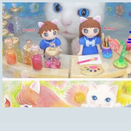
内
容
を
ス
キ
ッ
プ