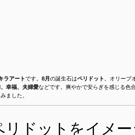
キラアート
です。
8月
の誕生石は
ペリドット
。オリーブ
和、幸福、夫婦愛
などです。爽やかで安らぎを感じる色
てみました。
ペリドットをイメー