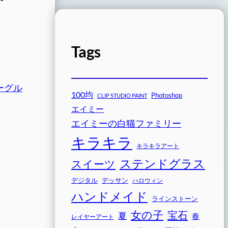
Tags
ーグル
100均
Photoshop
CLIP STUDIO PAINT
エイミー
エイミーの白猫ファミリー
キラキラ
キラキラアート
ステンドグラス
スイーツ
デジタル
デッサン
ハロウィン
ハンドメイド
ラインストーン
女の子
宝石
夏
春
レイヤーアート