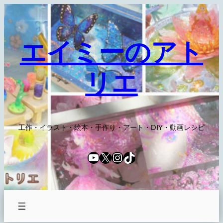
内
容
を
エイミーのアト
ス
キ
リエ
ッ
プ
工作・イラスト・絵本・手作り・アート・DIY・動画レシピ
YouTube
X
Instagram
TikTok