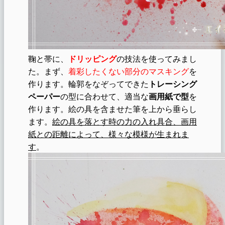
鞠と帯に、
ドリッピング
の技法を使ってみまし
た。まず、
着彩したくない部分のマスキング
を
作ります。輪郭をなぞってできた
トレーシング
ペーパー
の型に合わせて、適当な
画用紙で型
を
作ります。絵の具を含ませた筆を上から垂らし
ます。
絵の具を落とす時の力の入れ具合、画用
紙との距離によって、様々な模様が生まれま
す
。