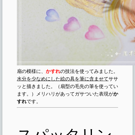
扇の模様に、
かすれ
の技法を使ってみました。
水分を少なめにした絵の具を筆に含ませて
ササ
ッと描きました。（扇型の毛先の筆を使ってい
ます。）メリハリがあってガサついた表現が
か
すれ
です。
スパッタリン