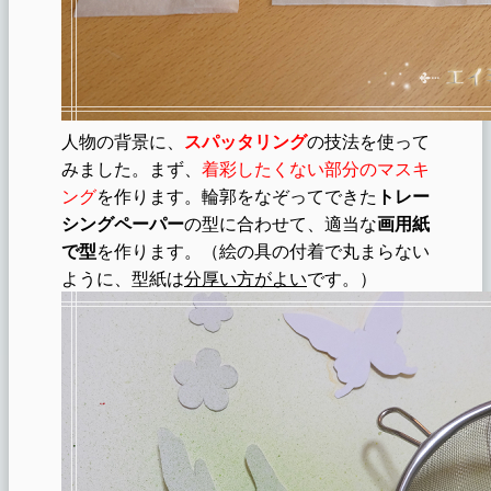
人物の背景に、
スパッタリング
の技法を使って
みました。まず、
着彩したくない部分のマスキ
ング
を作ります。輪郭をなぞってできた
トレー
シングペーパー
の型に合わせて、適当な
画用紙
で型
を作ります。（絵の具の付着で丸まらない
ように、型紙は
分厚い方がよい
です。）