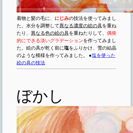
着物と髪の毛に、
にじみ
の技法を使ってみまし
た。水分を調整して
異なる濃度の絵の具
を重ね
たり、
異なる色の絵の具
を重ねたりして、
偶発
的にできる淡いグラデーション
を作ってみまし
た。絵の具が乾く前に
塩
をふりかけ、雪の結晶
のような模様を作ってみました。 ●
塩を使った
絵の具の技法
ぼかし