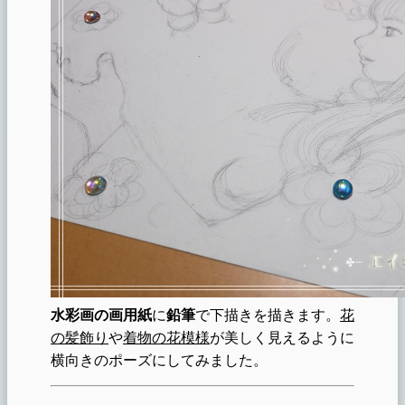
水彩画の画用紙
に
鉛筆
で下描きを描きます。
花
の髪飾り
や
着物の花模様
が美しく見えるように
横向きのポーズにしてみました。