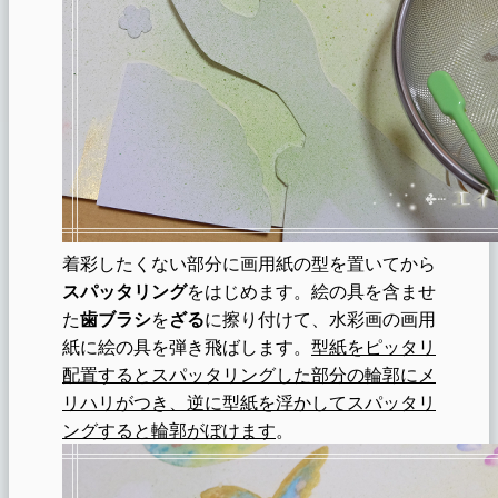
着彩したくない部分に画用紙の型を置いてから
スパッタリング
をはじめます。絵の具を含ませ
た
歯ブラシ
を
ざる
に擦り付けて、水彩画の画用
紙に絵の具を弾き飛ばします。
型紙をピッタリ
配置するとスパッタリングした部分の輪郭にメ
リハリがつき、逆に型紙を浮かしてスパッタリ
ングすると輪郭がぼけます
。